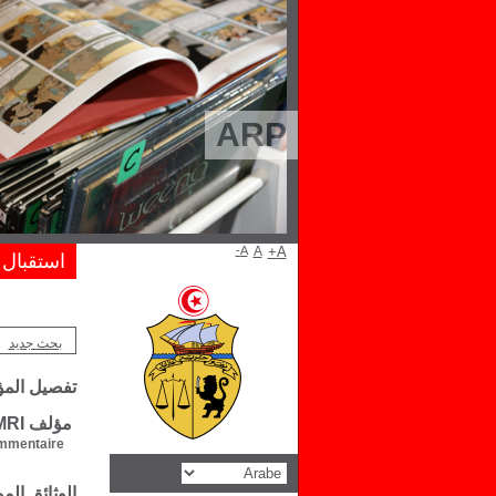
ARP
A-
A
A+
استقبال
بحث جديد
تفصيل الم
مؤلف Tharouet El. AMRI
mentaire :
الوثائق ال