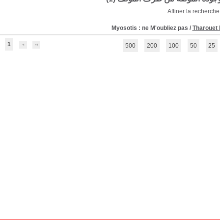
Affiner la recherche
Myosotis : ne M'oubliez pas
/
Tharouet 
1
500
200
100
50
25