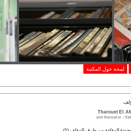
لمحة حول المكتبة
ؤلف
amri tharouet el
Com
موجودة المؤلفة من طرف المؤلف (
1
)