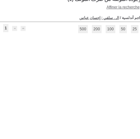
Affiner la recherche
اجم أندلسية
/
الـ . سلفي
;
إحسان عباس
1
500
200
100
50
25