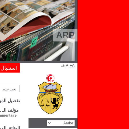
ARP
A-
A
A+
استقبال
بحث جديد
تفصيل الم
مؤلف الـ 
mentaire :
الوثائق ال