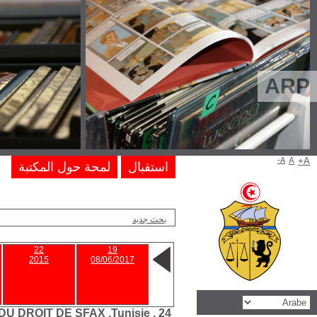
24 - Transition
démocratique,
crise
économique et
réforme fiscale
2017
Revue Tunisienne de Fiscalité