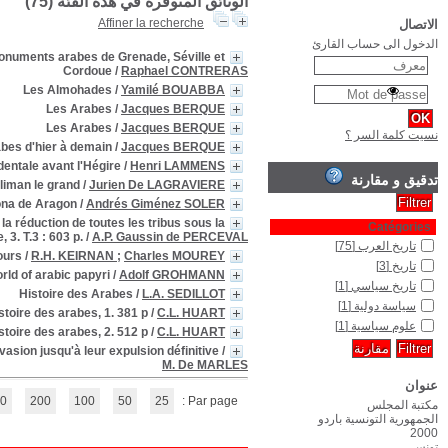
L'Alhambra, L'Alcazar et la Grande Mosquée d'Occident : étude d
Les Corsaires Barbaresques et 
La Edad 
Essai sur l'histoire des Arabes : avant l'Islamisme pendant l'époque de M
L'Exploration de l'Arabie depuis les temps ancie
Histoire de la domination des Arabes et des Maures en Espagne et en Portuga
(1 - 15 / 75)
5
4
3
2
1