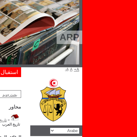
ARP
A-
A
A+
استقبال
بحث جديد
محاور
>
تاريخ
تاريخ العرب