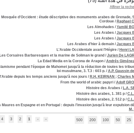
توفرة في هذه الفئة (
75
)
Affiner la rech
e Mosquée d'Occident : étude déscriptive des monuments arabes de Grenade, Sé
Cordoue
/
Raphael
Les Almohades
/
Yamilé 
Les Arabes
/
Jacques
Les Arabes
/
Jacques
Les Arabes d'hier à demain
/
Jacques
L'Arabie Occidentale avant l'Hégire
/
Henri 
Les Corsaires Barbaresques et la marine de Soliman le grand
/
Jurien De LAG
La Edad Media en la Corona de Aragon
/
Andrés Giméne
'Islamisme pendant l'époque de Mahomet jusqu'à la réduction de toutes les tribu
loi musulmane, 3. T.3 : 603 p.
/
A.P. Gaussin 
 l'Arabie depuis les temps anciens jusqu'à nos jours
/
R.H. KEIRNAN
;
Charles
From the world of arabic papyri
/
Adolf G
Histoire des Arabes
/
L.A. 
Histoire des arabes, 1. 381 p
/
C.L
Histoire des arabes, 2. 512 p
/
C.L
 Maures en Espagne et en Portugal : depuis l'invasion jusqu'à leur expulsion dé
M.
4
3
2
1
500
200
100
50
25