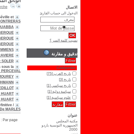
الوثائق الم
erche
الاتصال
الدخول الى حساب القارئ
ville et
 CONTRERAS
BOUABBA
 BERQUE
 BERQUE
نسيت كلمة السر ؟
 BERQUE
LAMMENS
تدقيق و مقارنة
RAVIERE
z SOLER
s sous la
Catégories
de PERCEVAL
تاريخ العرب
[75]
 MOUREY
تاريخ
[3]
ROHMANN
تاريخ سياسي
[1]
SEDILLOT
سياسة دولية
[1]
. HUART
علوم سياسية
[1]
. HUART
finitive
/
 De MARLES
عنوان
Par page :
مكتبة المجلس
الجمهورية التونسية باردو
2000
تونس