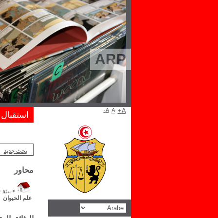
ARP
A-
A
A+
استقبال
بحث جديد
محاور
>
بيئة
>
علم الحيوان