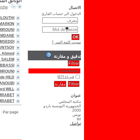
هذه الفئة (
erche
الاتصال
الدخول الى حساب القارئ
HLOUTHI
MMARION
HIROUNI
AMDANE
 MSEDDI
نسيت كلمة السر ؟
OUNTSOV
, Ahmed
تدقيق و مقارنة
 SALEM
ABBASSI
Catégories
HIROUNI
[67]
فيزياء
ude HILD
MANOUBI
ford WILL
 MRABET
عنوان
 MRABET
مكتبة المجلس
الجمهورية التونسية باردو
2000
Par page :
تونس
tel
تواصل