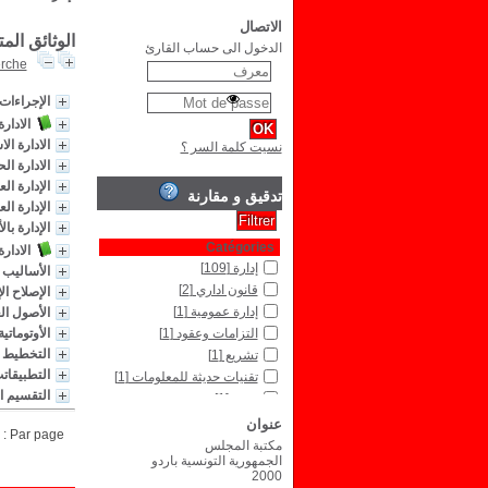
الاتصال
الوثائق الم
الدخول الى حساب القارئ
erche
الإجراءات 
الادار
الادارة ا
نسيت كلمة السر ؟
الادارة ال
الإدارة الع
تدقيق و مقارنة
الإدارة ال
الإدارة با
Catégories
الادارة
إدارة
[109]
الأساليب 
قانون اداري
[2]
الإصلاح ال
إدارة عمومية
[1]
الأصول ال
التزامات وعقود
[1]
الأوتوماتية
التخطيط ا
تشريع
[1]
التطبيقاتت
تقنيات حديثة للمعلومات
[1]
التقسيم ا
صحة
[1]
قانون جنائي
[1]
عنوان
Par page :
قانون دولي عام
[1]
مكتبة المجلس
الجمهورية التونسية باردو
Type de document
2000