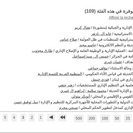
توفرة في هذه الفئة (
109
)
Affiner la rech
الإدارية و الجبائية (منشورة)
/
نضال كريم
ة الاستراتيجية
/
عابد الـ. ،لزهر
لاستراتيجية للمنظمات في ظل العولمة
/
صلاح عباس
حديثة و النظم الالكترونية
/
جاسم مجيد
امة : العملية الإدارية و الوظيفة العامة و الإصلاح الإداري
/
طارق مجذوب
عامة في الجزائر
/
خميس الـ . سيد إسماعيل
لأهداف
/
عثمان خيري
 وحالة الاستثناء
/
مؤلف جماعي
الحديثة في قياس الأداء الحكومي.
/
المنظمة العربية للتنمية الإدارية
إداري في لبنان
/
فوزي حبيش
علمية في التنظيم الإداري للمستشفيات
/
زهير حنفي
 و الإدارة الحديثة
/
محمود سلامة
;
إبراهيم ال غمري
لقومي و الإقليمي و المحلي
/
أبوبكر متولي
 الدولية و التطورات المحلية للأجهرة المركزية للتنظيم و الإدارة
/
نبيل توفيق حسن
لإداري كمدخل لتطوير الحكم المحلي
/
صبحي محرم
5
4
3
2
1
500
200
100
50
25