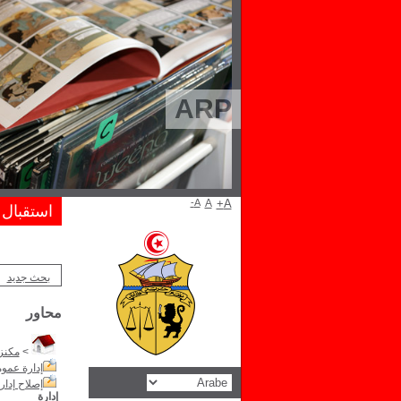
ARP
A-
A
A+
استقبال
بحث جديد
محاور
>
مكنز 
إدارة عموم
إصلاح إدار
إدارة