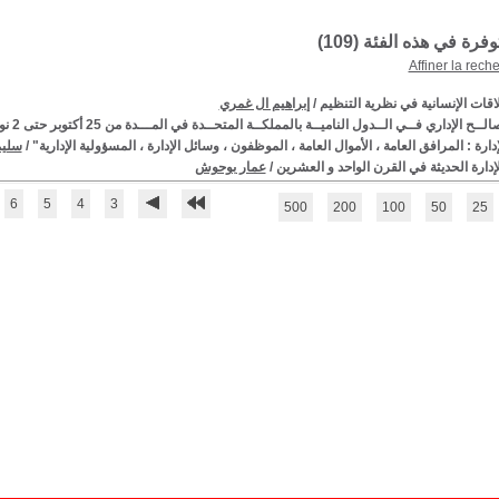
توفرة في هذه الفئة (
109
)
Affiner la rech
اقات الإنسانية في نظرية التنظيم
/
إبراهيم ال غمري
ــح الإداري فــي الــدول الناميــة بالمملكــة المتحــدة في المـــدة من 25 أكتوبر حتى 2 نوفمبر
ارة : المرافق العامة ، الأموال العامة ، الموظفون ، وسائل الإدارة ، المسؤولية الإدارية"
/
سليم
إدارة الحديثة في القرن الواحد و العشرين
/
عمار بوحوش
6
5
4
3
500
200
100
50
25