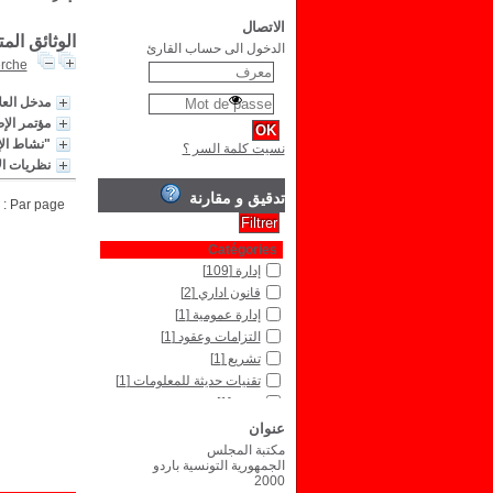
الاتصال
الوثائق الم
الدخول الى حساب القارئ
erche
مدخل العل
مؤتمر الإصال
"نشاط الإد
نسيت كلمة السر ؟
نظريات ال
تدقيق و مقارنة
Par page :
Catégories
إدارة
[109]
قانون اداري
[2]
إدارة عمومية
[1]
التزامات وعقود
[1]
تشريع
[1]
تقنيات حديثة للمعلومات
[1]
صحة
[1]
قانون جنائي
[1]
عنوان
قانون دولي عام
[1]
مكتبة المجلس
الجمهورية التونسية باردو
Type de document
2000