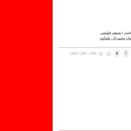
/
يوسف خلوصي
ان محمد الـ . طماوي
(106 - 109 / 109)
8
7