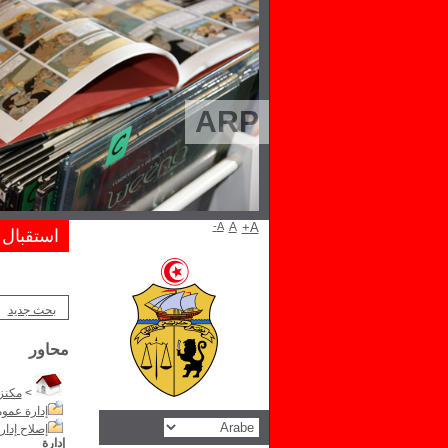
ARP
A-
A
A+
استقبال
بحث جديد
محاور
>
مكنز 
إدارة عموم
إصلاح إدار
إدارة