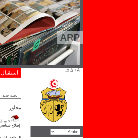
ARP
A-
A
A+
استقبال
بحث جديد
محاور
>
سياس
إصلاح سياسي