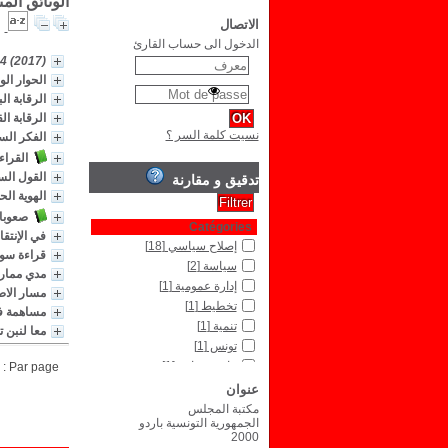
الوثائق الم
الاتصال
الدخول الى حساب القارئ
24 (2017)
الحوار ال
الرقابة ال
الرقابة ال
نسيت كلمة السر ؟
الفكر الس
القراءة
القول الس
تدقيق و مقارنة
الهوية ال
صعوبات
Catégories
في الإنتق
إصلاح سياسي
[18]
قراءة سوس
سياسة
[2]
مدي ممارس
إدارة عمومية
[1]
مسار الاصلاح 7 
تخطيط
[1]
مساهمة في
تنمية
[1]
معا لنبن 
تونس
[1]
قانون جبائي
[1]
Par page :
عنوان
Type de document
نص مكتوب
[4]
مكتبة المجلس
الجمهورية التونسية باردو
2000