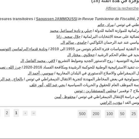
توفرة في هذه الفئة (
18
)
Affiner la recherche
esures transitoires
/
Saoussen JAMMOUSSI
in Revue Tunisienne de Fiscalité, 
وطني في تونس
/
مراد , حاتم
برلمانية للموازنة العامة للدولة
/
جبلي و نادية اسماعيل محمد
قضائية على صحة الانتخابات البرلمانية
/
جلال سعيد , زانا
ياسي عند عبد الرحمان الكواكبي
/
حامدي , سالم الـ.
 النقدية لسياسات فترة الحكم بتونس من 1955 الى 2010
/
ودادية قدماء البرلمانيين التونسي
ديد في نظام الحكم الرشيد
/
حجلاوي , مختار الـ
حضارية التونسية : روح الدستور الجديد وضوابط التشريع
/
لافي , محمد الفاضل الـ
 تنفيذ الاستراتيجية الوطنية للحوكمة الرشيدة ومكافحة الفساد 2016-2020
/
حرز الله ، نصر
ال الديمقراطي والاصلاح الدستوري في البلدان المغاربية
/
سوسي , أحمد الـ
يولوجية في بعض المخاطر المهددة لتجربة الانتقال الديمقراطي في تونس
/
بالحاج , عبد الر
ة الموظف العام للحقوق و الحريات السياسية
/
يحي عبد الله , أنور خلف
نوفمبر
/
مجلس المستشارين - تونس
 دراسة الإنتقال الديمقراطي في تونس
/
محفوظ , أمين
تونس الغد
/
مؤدب, الراضي
2
1
500
200
100
50
25