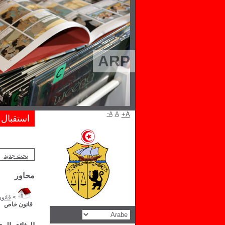
ARP
A-
A
A+
استقبال
بحث جديد
محاور
>
قانو
قانون خاص