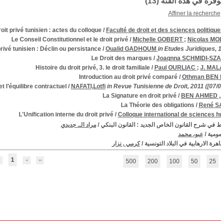
توفرة في هذه الفئة (
13
)
Affiner la recherche
it privé tunisien : actes du colloque
/
Faculté de droit et des sciences politiqu
Le Conseil Constitutionnel et le droit privé
/
Michelle GOBERT
;
Nicolas MO
rivé tunisien : Déclin ou persistance
/
Oualid GADHOUM
in Etudes Juridiques, 
Le Droit des marques
/
Joaqnna SCHMIDI-SZ
Histoire du droit privé, 3. le droit familiale
/
Paul OURLIAC
;
J. MA
Introduction au droit privé comparé
/
Othman BEN
et l’équilibre contractuel
/
NAFATI,Lotfi
in Revue Tunisienne de Droit, 2011 ([07/
La Signature en droit privé
/
BEN AHMED , 
La Théorie des obligations
/
René S
L'Unification interne du droit privé
/
Colloque international de sciences 
 في شرح القانون الخاص الجديد : القانون البنكي
/
مراد الـ. جديدي
عمومية
/
عبو، محمد
هرة الارهابية في البلاد التونسية
/
كرمي , نزار
1
500
200
100
50
25