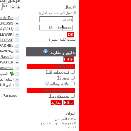
الوثائق الم
الاتصال
الدخول الى حساب القارئ
es de Tun
LFESSIS
18 (2011)
ALEWSKI
نسيت كلمة السر ؟
LAFOSSE
 FADHEL
06/2016])
تدقيق و مقارنة
Naoufel
AVATIER
Catégories
humaines
قانون خاص
[13]
المحيط
تونس
[1]
النيابة ال
عادات وتقاليد
[1]
تنامي الظا
Type de document
Par page :
نص مكتوب
[1]
عنوان
مكتبة المجلس
الجمهورية التونسية باردو
2000