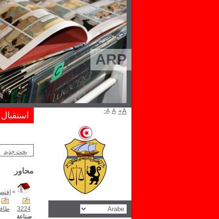
ARP
A-
A
A+
استقبال
بحث جديد
محاور
>
إقتصا
3224
طاق
صناعة