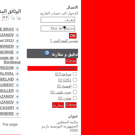
الاتصال
الوثائق الم
الدخول الى حساب القارئ
LE BRAS
MAZANOV
نسيت كلمة السر ؟
ai/ 2011)
HOERNER
 GEORGE
تدقيق و مقارنة
ionale de
Bordeaux
PREDON
Catégories
MALAVAL
صناعة
[27]
d BELAID
[1]
1261
LAURENT
إقتصاد
[1]
 MULLER
بحث علمي
[1]
MAZANOV
تعاون
[1]
MAZANOV
 CHARFI
OWGIERD
عنوان
مكتبة المجلس
Par page :
الجمهورية التونسية باردو
2000
تونس