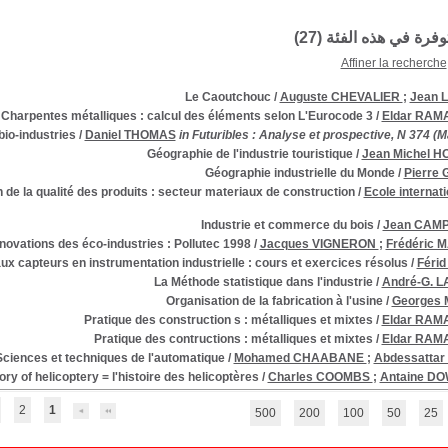
توفرة في هذه الفئة (
27
)
Affiner la recherche
Le Caoutchouc
/
Auguste CHEVALIER
;
Jean 
Charpentes métalliques : calcul des éléments selon L'Eurocode 3
/
Eldar RA
io-industries
/
Daniel THOMAS
in Futuribles : Analyse et prospective, N 374 (M
Géographie de l'industrie touristique
/
Jean Michel 
Géographie industrielle du Monde
/
Pierre
on de la qualité des produits : secteur materiaux de construction
/
Ecole internat
Industrie et commerce du bois
/
Jean CAM
novations des éco-industries : Pollutec 1998
/
Jacques VIGNERON
;
Frédéric 
aux capteurs en instrumentation industrielle : cours et exercices résolus
/
Féri
La Méthode statistique dans l'industrie
/
André-G. 
Organisation de la fabrication à l'usine
/
Georges
Pratique des construction s : métalliques et mixtes
/
Eldar RA
Pratique des contructions : métalliques et mixtes
/
Eldar RA
Sciences et techniques de l'automatique
/
Mohamed CHAABANE
;
Abdessattar
ory of helicoptery = l'histoire des helicoptères
/
Charles COOMBS
;
Antaine D
2
1
500
200
100
50
25