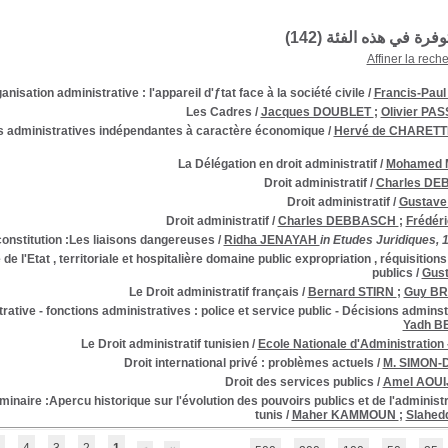
توفرة في هذه الفئة (
142
)
Affiner la rech
nisation administrative : l'appareil d'ƒtat face à la société civile
/
Francis-Pau
Les Cadres
/
Jacques DOUBLET
;
Olivier PA
s administratives indépendantes à caractère économique
/
Hervé de CHARET
La Délégation en droit administratif
/
Mohamed 
Droit administratif
/
Charles D
Droit administratif
/
Gustave
Droit administratif
/
Charles DEBBASCH
;
Frédér
 constitution :Les liaisons dangereuses
/
Ridha JENAYAH
in Etudes Juridiques, 
 de l'Etat , territoriale et hospitalière domaine public expropriation , réquisition
publics
/
Gus
Le Droit administratif français
/
Bernard STIRN
;
Guy B
trative - fonctions administratives : police et service public - Décisions admins
Yadh 
Le Droit administratif tunisien
/
Ecole Nationale d'Administration 
Droit international privé : problèmes actuels
/
M. SIMON-
Droit des services publics
/
Amel AOU
iminaire :Apercu historique sur l'évolution des pouvoirs publics et de l'administ
tunis
/
Maher KAMMOUN
;
Slahed