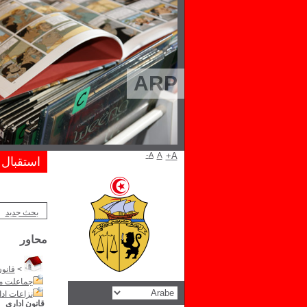
ARP
A-
A
A+
استقبال
بحث جديد
محاور
>
قانو
جماعلت م
نزاعات ادا
قانون اداري