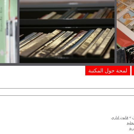
لمحة حول المكتبة
ن
>
قانون اداري
حلية
رية