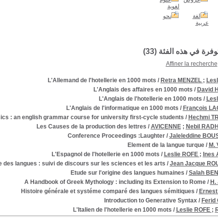
لغوية
لغة
نحو
عربية
توفرة في هذه الفئة (
33
)
Affiner la recherche
L'Allemand de l'hotellerie en 1000 mots
/
Retra MENZEL
;
Les
L'Anglais des affaires en 1000 mots
/
David
L'Anglais de l'hotellerie en 1000 mots
/
Les
L'Anglais de l'informatique en 1000 mots
/
François L
ics : an english grammar course for university first-cycle students
/
Hechmi T
Les Causes de la production des lettres
/
AVICENNE
;
Nebil RA
Conference Proceedings :Laughter
/
Jaleleddine BO
Element de la langue turque
/
M. 
L'Espagnol de l'hotellerie en 1000 mots
/
Leslie ROFE
;
Ines
ne des langues : suivi de discours sur les sciences et les arts
/
Jean Jacque R
Etude sur l'origine des langues humaines
/
Salah BE
A Handbook of Greek Mythology : including its Extension to Rome
/
H.
Histoire générale et systéme comparé des langues sémitiques
/
Ernes
Introduction to Generative Syntax
/
Ferid
L'Italien de l'hotellerie en 1000 mots
/
Leslie ROFE
;
R