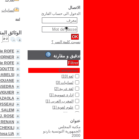
الاتصال
لسانيات
الدخول الى حساب القارئ
لغة
الوثائق الم
نسيت كلمة السر ؟
lie ROFE
تدقيق و مقارنة
 HORNER
lie ROFE
AGOUTTE
Catégories
RABELSI
لغة
[33]
DHOUANE
لسانيات
[3]
USSEDRA
لغة عربية
[2]
VIGUIER
إدارة عمومية
[1]
 AZAOLA
المغرب العربي
[1]
OUSSEAU
علوم لغوية
[1]
N SALEM
نحو
[1]
 J. ROSE
عنوان
Type de document
t RENAN
نص مكتوب
[3]
مكتبة المجلس
 CHEKILI
الجمهورية التونسية باردو
osa LIA
2000