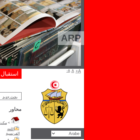
ARP
A-
A
A+
استقبال
بحث جديد
محاور
>
مكنز 
اللغة
الفرنسية
صرف