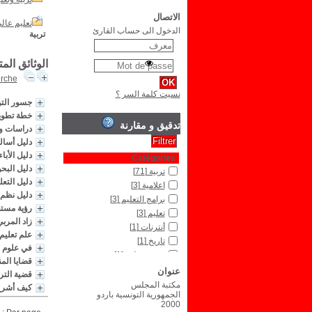
الاتصال
تعليم عال
الدخول الى حساب القارئ
تربية
الوثائق الم
erche
نسيت كلمة السر ؟
جسور التوا
خطة تطوير
تدقيق و مقارنة
دراسات وب
دليل أسال
دليل الأباء
Catégories
دليل البح
تربية
[71]
دليل التع
اعلامية
[3]
دليل نظم 
برامج التعليم
[3]
رؤية مستق
تعليم
[3]
زاد المرب
أنترنات
[1]
علم تعليم 
تاريخ
[1]
في علوم ا
تربية وتعليم
[1]
قضايا الم
تعليم عالي
[1]
عنوان
قضية التر
علوم
[1]
مكتبة المجلس
كيف أشرح 
الجمهورية التونسية باردو
Type de document
2000