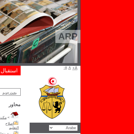
ARP
A-
A
A+
استقبال
بحث جديد
محاور
>
مكنز 
اصلاح
التعليم
تربية وتعل