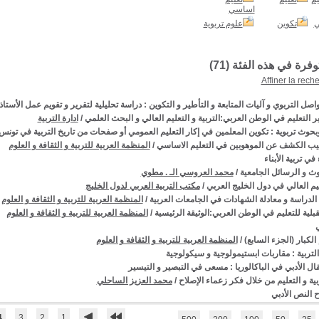
اساسي
ي
تكوين
علوم تربوية
توفرة في هذه الفئة (
71
)
Affiner la rech
صل التربوي و آليات المتابعة و التأطير و التكوين : دراسة تحليلية لتقرير و تقويم عمل الأستاذ :
 التعليم في الوطن العربي:التربية و التعليم العالي و البحث العلمي
/
ادارة التربية
حوث تربوية : تكوين المعلمين في إكار التعليم العمومي أو صفحات من تاريخ التربية في تونس
يب الكشف عن الموهوبين في التعليم الاساسي
/
المنظمة العربية للتربية و الثقافة و العلوم
 في تربية الأبناء
وث و الرسائل الجامعية
/
محمد العروسي الـ . مطوي
ليم العالي في دول الخليج العربي
/
مكتب التربية العربي لدول الخليج
الدراسة و معادلة الشهادات في الجامعات العربية
/
المنظمة العربية للتربية و الثقافة و العلوم
بلية للتعليم في الوطن العربي:الوثيقة الرئيسية
/
المنظمة العربية للتربية و الثقافة و العلوم
ي
الكبار (الجزء السابع)
/
المنظمة العربية للتربية و الثقافة و العلوم
لتربية : مقاربات ابستيمولوجية و سيكولوجية
قال الأدبي في الباكالوريا : مسعى في التبصير و التيسير
بية و التعليم من خلال فكر زعماء الإصلاح
/
محمد العزيز الساحلي
النص الأدبي
4
3
2
1