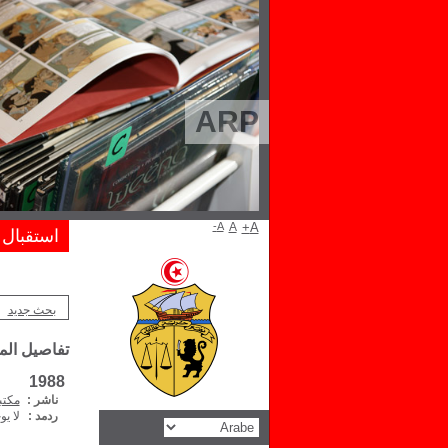
ARP
A-
A
A+
استقبال
بحث جديد
تفاصيل ال
1988
ناشر :
مكتب
ردمد :
لا يو