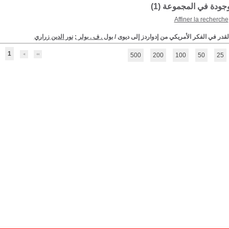
موجودة في المجموعة (
1
)
Affiner la recherche
القدر في الفكر الأمريكي من إدواردز إلى ديوى
/
بول . ف . بولر
;
نور الدين زراري
1
500
200
100
50
25