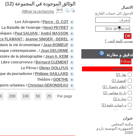
Les Crises écon
Les Grand
(1 - 12 / 12)
1