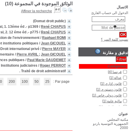
Droit adm
Droit ad
Dr
Droit 
(1 - 10 / 10)
1