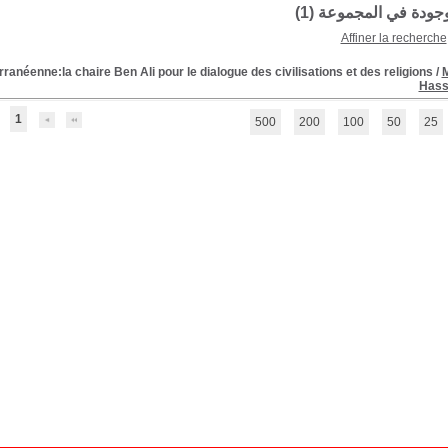
موجودة في المجموعة (
1
)
Affiner la recherche
anéenne:la chaire Ben Ali pour le dialogue des civilisations et des religions
/
Hass
1
500
200
100
50
25