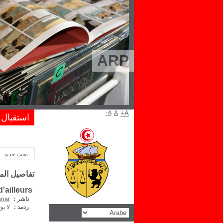
ARP
A-
A
A+
استقبال
بحث جديد
تفاصيل ال
d'ailleurs
ناشر :
anar
ردمد :
لا يو