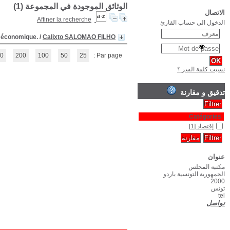
Histoire critique des monopoles : une perspec
(1 - 1 / 1)
1