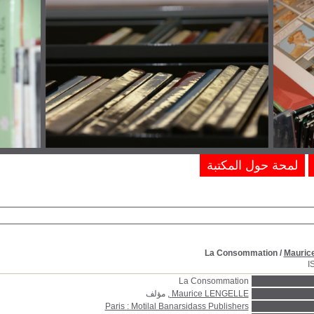
لمحة حول المكتبة
La Consommation
/
Mauric
I
La Consommation
Maurice LENGELLE
, مؤلف
Paris : Motilal Banarsidass Publishers