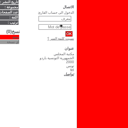
تاريخ النشر :
الاتصال
مجموعة :
عدد الصفحات
الدخول الى حساب القارئ
اللغة :
ترتيب :
نسخ(0)
وضع
نسيت كلمة السر ؟
أي نسخة
عنوان
مكتبة المجلس
الجمهورية التونسية باردو
2000
تونس
tel
تواصل