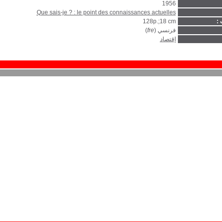
1956
Que sais-je ? : le point des connaissances actuelles
 :
128p.;18 cm
فرنسي (
fre
)
إقتصاد