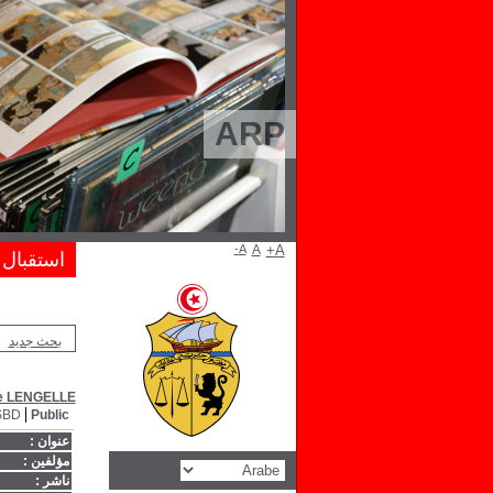
ARP
A-
A
A+
استقبال
بحث جديد
e LENGELLE
SBD
Public
عنوان :
مؤلفين :
ناشر :