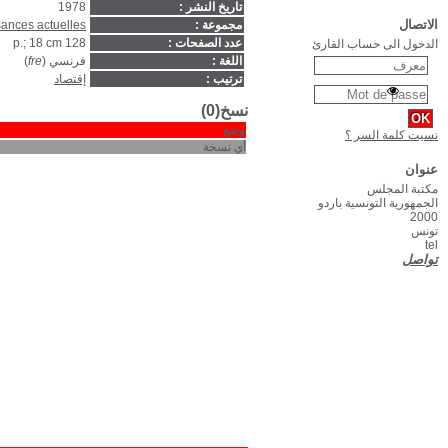
Que sais - je ? : le 