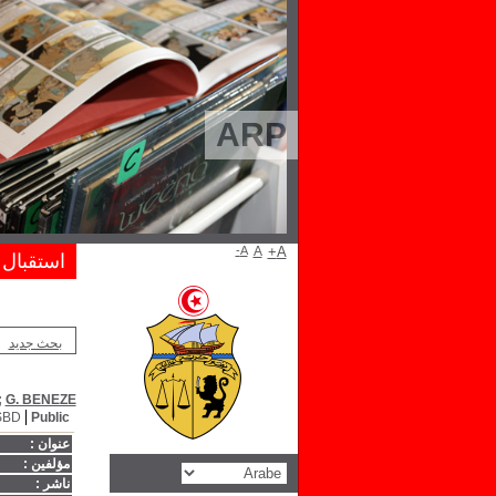
ARP
A-
A
A+
استقبال
بحث جديد
;
G. BENEZE
SBD
Public
عنوان :
مؤلفين :
ناشر :