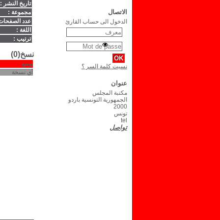
تاريخ النشر :
الاتصال
مجموعة :
عدد الصفحات
الدخول الى حساب القارئ
اللغة :
ترتيب :
نسخ(0)
وضع
نسيت كلمة السر ؟
أي نسخة
عنوان
مكتبة المجلس
الجمهورية التونسية باردو
2000
تونس
tel
تواصل