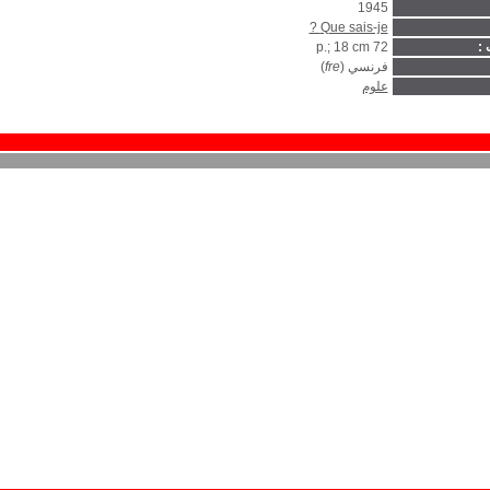
1945
Que sais-je ?
 :
72 p.; 18 cm
فرنسي (
fre
)
علوم