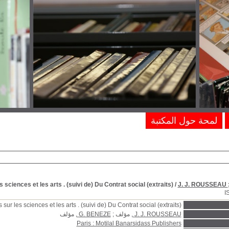
لمحة حول المكتبة
 sciences et les arts . (suivi de) Du Contrat social (extraits)
/
J. J. ROUSSEAU
I
 sur les sciences et les arts . (suivi de) Du Contrat social (extraits)
J. J. ROUSSEAU
, مؤلف ;
G. BENEZE
, مؤلف
Paris : Motilal Banarsidass Publishers