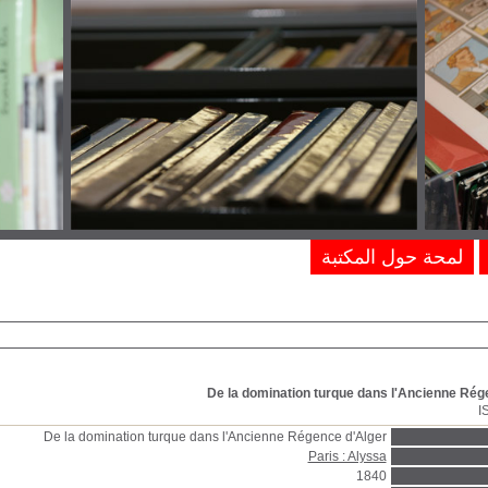
لمحة حول المكتبة
De la domination turque dans l'Ancienne Rég
I
De la domination turque dans l'Ancienne Régence d'Alger
Paris : Alyssa
1840