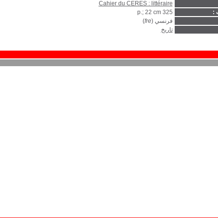
Cahier du CERES : littéraire
 :
325 p.; 22 cm
فرنسي (
fre
)
تاريخ