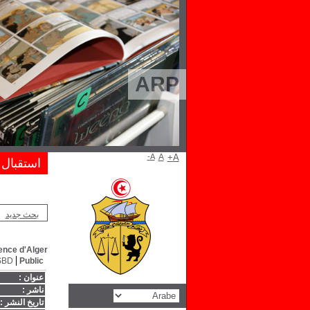
ARP
A-
A
A+
استقبال
بحث جديد
ence d'Alger
SBD
Public
عنوان :
ناشر :
تاريخ النشر :