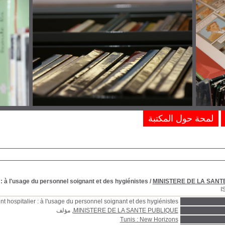
لمحة حول المكتبة
 : à l'usage du personnel soignant et des hygiénistes
/
MINISTERE DE LA SANT
I
nt hospitalier : à l'usage du personnel soignant et des hygiénistes
MINISTERE DE LA SANTE PUBLIQUE
, مؤلف
Tunis : New Horizons