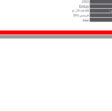
2003
Enjeux
 :
68 p.; 24 cm
فرنسي (
fre
)
صحة