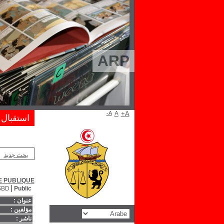
ARP
A-
A
A+
استقبال
بحث جديد
E PUBLIQUE
SBD
Public
عنوان :
مؤلفين :
ناشر :