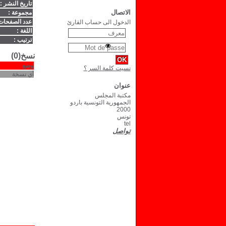
تاريخ النشر :
الاتصال
مجموعة :
عدد الصفحات
الدخول الى حساب القارئ
اللغة :
ترتيب :
نسخ(0)
وضع
نسيت كلمة السر ؟
أي نسخة
عنوان
مكتبة المجلس
الجمهورية التونسية باردو
2000
تونس
tel
تواصل