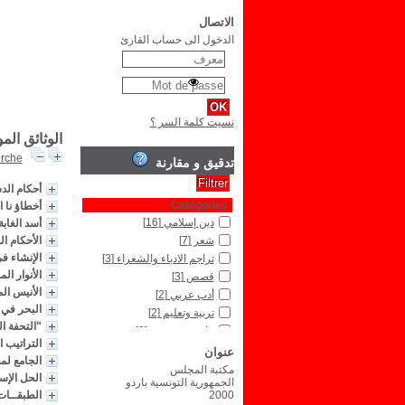
الاتصال
الدخول الى حساب القارئ
نسيت كلمة السر ؟
الوثائق الم
erche
تدقيق و مقارنة
أحكام الد
Catégories
أخطاؤ نا اللغ
دين إسلامي
[16]
أسد الغاب
شعر
[7]
الأحكام ا
الإنشاء في
تراجم الادباء والشعراء
[3]
الأنوار ال
قصص
[3]
الأنيس ال
أدب عربي
[2]
البحر في
تربية وتعليم
[2]
"التحفة ا
قانون دستوري
[2]
التراتيب 
السودان
[1]
عنوان
الجامع لمف
بلاغة
[1]
مكتبة المجلس
الحل الإسل
الجمهورية التونسية باردو
تاريخ
[1]
2000
الطبقــات 
تاريخ اسلامي
[1]