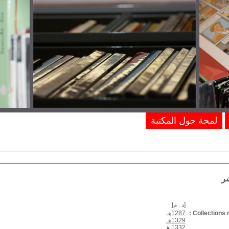
لمحة حول المكتبة
شر
[د . م]
Collections r
1287هـ
1329هـ
1332 هـ