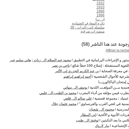
1932
1933
1966
1996
[د . ت]
دائرة المعارف العثمانية
سلسلة كتب التراث ، 38
منشورات شرقية
وجودة عند هدا الناشر (
58
)
Affiner la rech
ستور و الإجراءات البرلمانية في التطبيق
/
محمد عبد السلام الـ . زيات
;
هاني سليم خير
وية المستفحلة : إصلاح 100 خطأ شائع
/
ناجي بن نصر
ة في معرفة الصحابة
/
بن عبد الكريم الجزري إبن الأثير
لشرعية للأحوال الشخصية
/
أحمد إبراهيم إبراهيم
 إمتحان الباكالوريـــا
محمدية مــن المواهـب اللدنية
/
يوسف الـ . نبهاني
مطرب فيمن مؤلفه من أدباء المغرب
/
محمد بن الطيب الـ . علمي
 عينيك : مجموعة قصصية
/
علي سالم الـ . قلعي
لسنية في لغتي العرب والفرنساوي"
/
محمد عثمان جلال
المدرسية
/
محمود الـ . شعبان
ردات الأدوية و الأغذية
/
إبن البيطار
امي ما بعد النكبتين
/
توفيق الـ . طيب
الإجتماعيـة
/
بيار لاروك