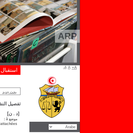
ARP
A-
A
A+
استقبال
بحث جديد
تفصيل الن
[د . ن]
موضع à :
attachées :