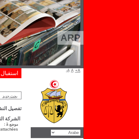
ARP
A-
A
A+
استقبال
بحث جديد
تفصيل الن
الشركة الت
موضع à :
attachées :