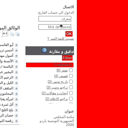
الاتصال
الدخول الى حساب القارئ
الوثائق الم
نسيت كلمة السر ؟
أبو القاسم
أحسن تربي
تدقيق و مقارنة
أصول مهنة
الأنسنة و
Catégories
البائسة
/
م
شعر
[6]
البشير خر
قصص
[4]
الزعيم ال
تاريخ تونس
[3]
الليل و ا
تراجم وسير
[3]
المثقف ا
أبحاث و مقالات
[2]
المحامون 
تراجم الاعلام
[2]
امرأة يغتا
مسرحيات
[2]
أنل ثمرة 
بلح الثلج
/
آداب شعبية
[1]
عنوان
حصان الر
أخلاق وآداب
[1]
مكتبة المجلس
الجمهورية التونسية باردو
رقصة الني
أدب
[1]
2000
تاريخ سياسي
[1]