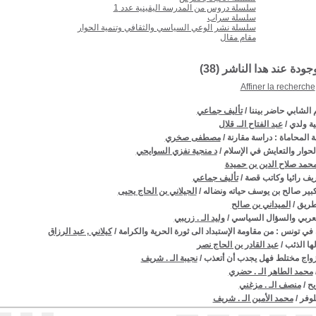
سلسلة دروس من المدرسة اليقينية عدد 1
سلسلة سراب
سلسلة نشر الوعي السياسي والثقافي وتنمية الحوار
مقام مقال
وجودة عند هدا الناشر (
38
)
Affiner la recherche
 الشابي حاضر بيننا
/
تأليف جماعي
ة ولدي
/
عبد الفتاح الـ. قلال
 المحاماة : دراسة مقارنة
/
مصطفى صخري
الحوار والتعايش في الإسلام
/
د منجية نفزي السوايحي
حمد صلاح الدين بن حميدة
يف رائيا وكاتب قصة
/
تأليف جماعي
كبير صالح بن يوسف حياته ونضاله
/
الجيلاني بن الحاج يحيى
لطريق
/
الميداني بن صالح
لعربي والسؤال السياسي
/
وليد الـ . زريبي
في تونس : من مقاومة الإستبداد الى ثورة الحرية والكرامة
/
كيلاني , عبد الرزاق
لها الذئب
/
عبد القادر بن الحاج نصر
زواج مختلط فهل يجدب أن أتعذب
/
نجيبة الـ . شريف
محمد الطاهر الـ . حضري
يح
/
منصف الـ . مزغني
لوفر
/
محمد الأمين الـ . شريف