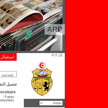
ARP
A-
A
A+
استقبال
بحث جديد
تفصيل الن
ersitaire
موضع à :
attachées :