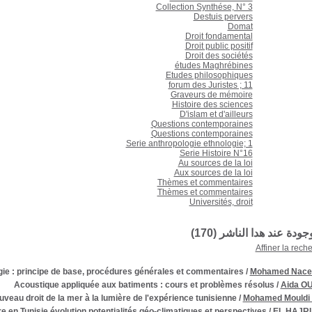
Collection Synthése, N° 3
Destuis pervers
Domat
Droit fondamental
Droit public positif
Droit des sociétés
études Maghrébines
Etudes philosophiques
forum des Juristes ; 11
Graveurs de mémoire
Histoire des sciences
D'islam et d'ailleurs
Questions contemporaines
Questions contemporaines
Serie anthropologie ethnologie; 1
Serie Histoire N°16
Au sources de la loi
Aux sources de la loi
Thèmes et commentaires
Thèmes et commentaires
Universités, droit
وجودة عند هدا الناشر (
170
)
Affiner la rech
ie : principe de base, procédures générales et commentaires
/
Mohamed Naceu
Acoustique appliquée aux batiments : cours et problèmes résolus
/
Aida O
ouveau droit de la mer à la lumière de l'expérience tunisienne
/
Mohamed Mouldi
e en Tunisie évolution potentialités géo-climatiques et perspectives
/
EL HAJRI 