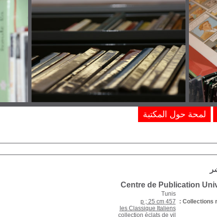
لمحة حول المكتبة
شر
Centre de Publication Univ
Tunis
457 p ; 25 cm
Collections r
les Classique Italiens
collection éclats de vil