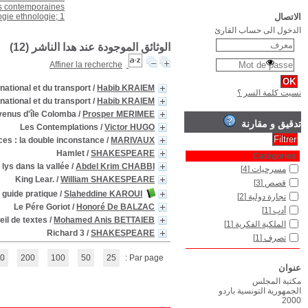
Les aspects pratiques du 
Les Aspects pratiques du 
Les Fa
Honoré
Management : décrire et pilote
La Propriété intellectuelle a
(1 - 12 / 12)
1