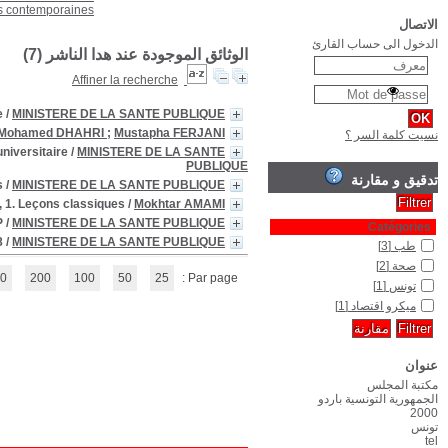
2ème enquête nationale sur la sant
Anesthésie réanimation : appliquée aux actes ambulatoires et milieu
La Greffe d'organes et de tissus en Tunisie : 13 cours national de médec
Les IVèmes journées médical
Le Prevention des chutes chez les personnes agées : module de f
Registre des cancers Nord-Tunis
(1 - 7 / 7)
1