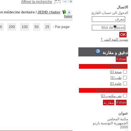
Choix thérapeutiques face a un sourire gingival :thèse pour le diplôme nat
(1 - 1 / 1)
1