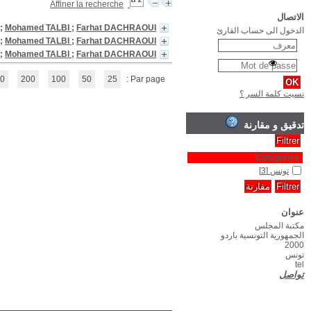
Histoire de la Tunisie, 1. L'antiquité.-408 p.
/
Hédi SLIM
Histoire de la Tunisie, 2. Le moyen âge .-410p.
/
Hédi SLIM
Histoire de la Tunisie, 3. L'epoque contemporaine .-508
/
Hédi SLIM
(1 - 3 / 3)
1